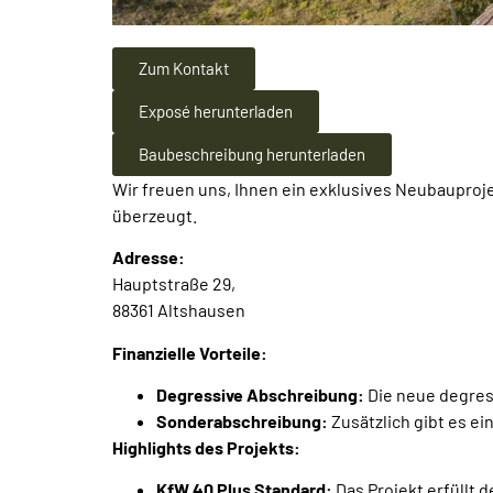
Zum Kontakt
Exposé herunterladen
Baubeschreibung herunterladen
Wir freuen uns, Ihnen ein exklusives Neubauproje
überzeugt.
Adresse:
Hauptstraße 29,
88361 Altshausen
Finanzielle Vorteile:
Degressive Abschreibung:
Die neue degress
Sonderabschreibung:
Zusätzlich gibt es e
Highlights des Projekts:
KfW 40 Plus Standard:
Das Projekt erfüllt 