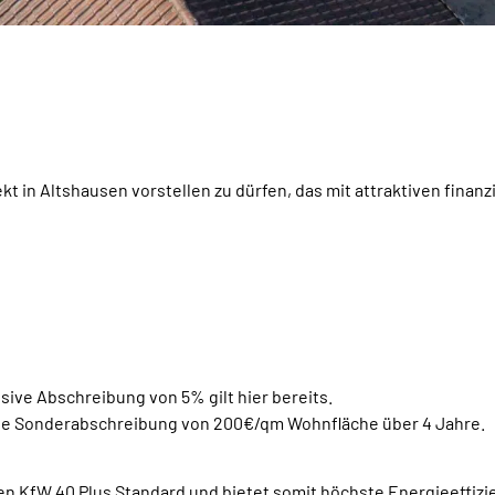
kt in Altshausen vorstellen zu dürfen, das mit attraktiven fina
ive Abschreibung von 5% gilt hier bereits.
ine Sonderabschreibung von 200€/qm Wohnfläche über 4 Jahre.
den KfW 40 Plus Standard und bietet somit höchste Energieeffizi