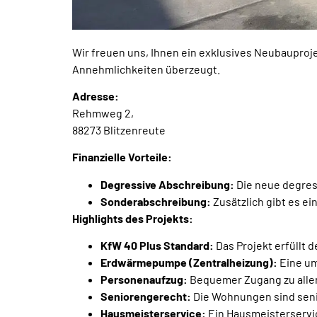
Wir freuen uns, Ihnen ein exklusives Neubauprojek
Annehmlichkeiten überzeugt.
Adresse:
Rehmweg 2,
88273 Blitzenreute
Finanzielle Vorteile:
Degressive Abschreibung:
Die neue degress
Sonderabschreibung:
Zusätzlich gibt es e
Highlights des Projekts:
KfW 40 Plus Standard:
Das Projekt erfüllt 
Erdwärmepumpe (Zentralheizung):
Eine um
Personenaufzug:
Bequemer Zugang zu all
Seniorengerecht:
Die Wohnungen sind seni
Hausmeisterservice:
Ein Hausmeisterservic